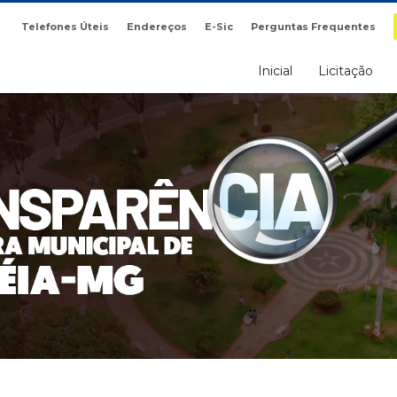
Telefones Úteis
Endereços
E-Sic
Perguntas Frequentes
Inicial
Licitação