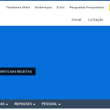
Telefones Úteis
Endereços
E-Sic
Perguntas Frequentes
Inicial
Licitação
ENTO DAS RECEITAS
SAS
REPASSES
PESSOAL