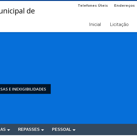
Telefones Úteis
Endereços
Inicial
Licitação
SAS E INEXIGIBILIDADES
SAS
REPASSES
PESSOAL