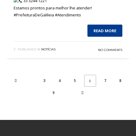
33 3244-1221
Estamos prontos para melhor lhe atender!
#PrefeituraDeGalileia
#Atendimento
READ MORE
PUBLISHED IN
NOTÍCIAS
NO COMMENTS
3
4
5
7
8
6
9