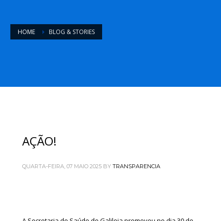
HOME
BLOG & STORIES
AÇÃO!
QUARTA-FEIRA, 07 MAIO 2025
BY
TRANSPARENCIA
A Secretaria de Saúde de Galileia promoveu no dia 30 de