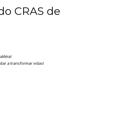
 do CRAS de
liléia!
udar a transformar vidas!