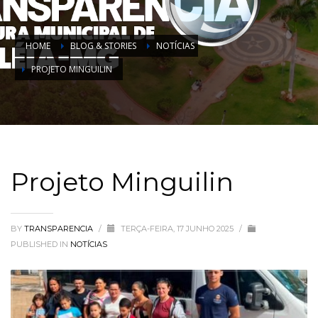
HOME
BLOG & STORIES
NOTÍCIAS
PROJETO MINGUILIN
Projeto Minguilin
BY
TRANSPARENCIA
/
TERÇA-FEIRA, 17 JUNHO 2025
/
PUBLISHED IN
NOTÍCIAS