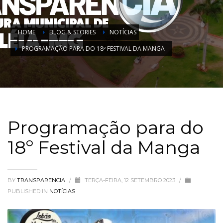
HOME
BLOG & STORIES
NOTÍCIAS
PROGRAMAÇÃO PARA DO 18º FESTIVAL DA MANGA
Programação para do
18º Festival da Manga
BY
TRANSPARENCIA
/
TERÇA-FEIRA, 12 SETEMBRO 2023
/
PUBLISHED IN
NOTÍCIAS