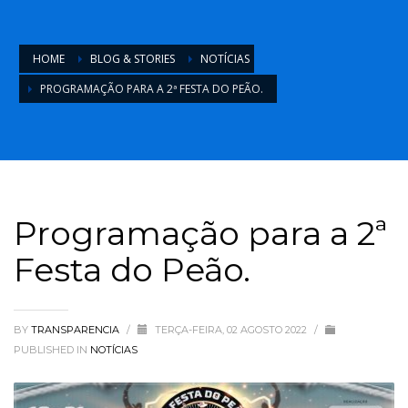
HOME
BLOG & STORIES
NOTÍCIAS
PROGRAMAÇÃO PARA A 2ª FESTA DO PEÃO.
Programação para a 2ª
Festa do Peão.
BY
TRANSPARENCIA
/
TERÇA-FEIRA, 02 AGOSTO 2022
/
PUBLISHED IN
NOTÍCIAS