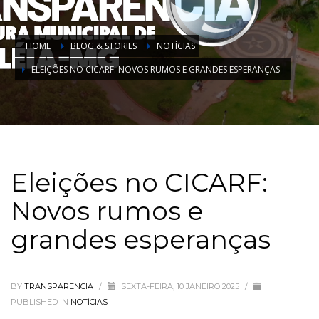
HOME
BLOG & STORIES
NOTÍCIAS
ELEIÇÕES NO CICARF: NOVOS RUMOS E GRANDES ESPERANÇAS
Eleições no CICARF:
Novos rumos e
grandes esperanças
BY
TRANSPARENCIA
/
SEXTA-FEIRA, 10 JANEIRO 2025
/
PUBLISHED IN
NOTÍCIAS