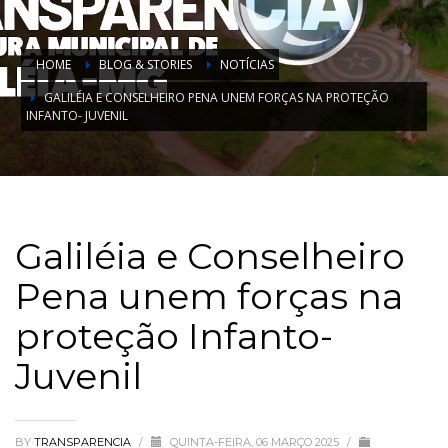
HOME
BLOG & STORIES
NOTÍCIAS
GALILÉIA E CONSELHEIRO PENA UNEM FORÇAS NA PROTEÇÃO
INFANTO- JUVENIL
Galiléia e Conselheiro
Pena unem forças na
proteção Infanto-
Juvenil
BY
TRANSPARENCIA
/
QUINTA-FEIRA, 06 MARÇO 2025
/