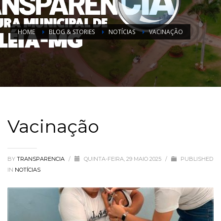
HOME
BLOG & STORIES
NOTÍCIAS
VACINAÇÃO
Vacinação
BY
TRANSPARENCIA
/
QUINTA-FEIRA, 29 MAIO 2025
/
PUBLISHED
IN
NOTÍCIAS