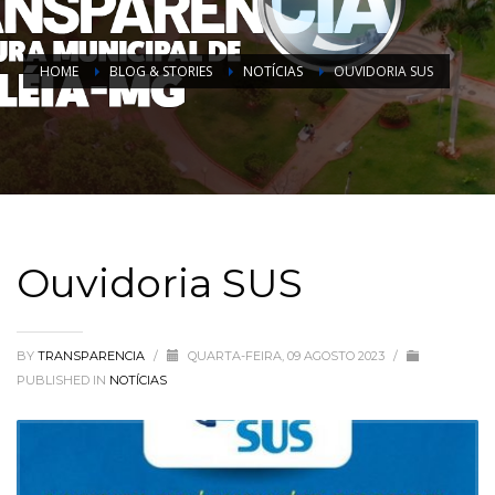
HOME
BLOG & STORIES
NOTÍCIAS
OUVIDORIA SUS
Ouvidoria SUS
BY
TRANSPARENCIA
/
QUARTA-FEIRA, 09 AGOSTO 2023
/
PUBLISHED IN
NOTÍCIAS