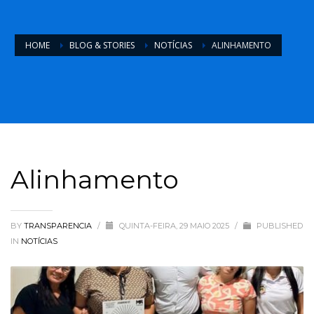
HOME
BLOG & STORIES
NOTÍCIAS
ALINHAMENTO
Alinhamento
BY
TRANSPARENCIA
/
QUINTA-FEIRA, 29 MAIO 2025
/
PUBLISHED
IN
NOTÍCIAS