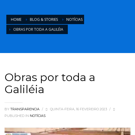
HOME
BLOG & STORIES
NOTÍCIAS
OBRAS POR TODA A GALILÉIA
Obras por toda a
Galiléia
BY
TRANSPARENCIA
/
QUINTA-FEIRA, 16 FEVEREIRO 2023
/
PUBLISHED IN
NOTÍCIAS