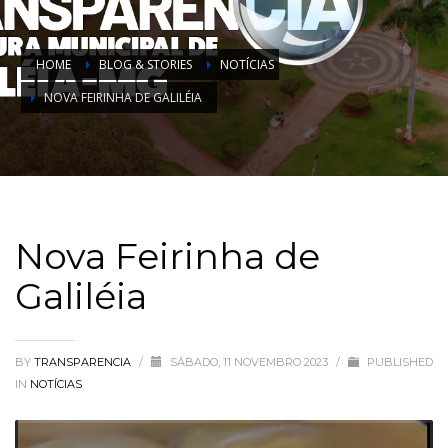
HOME
BLOG & STORIES
NOTÍCIAS
NOVA FEIRINHA DE GALILÉIA
Nova Feirinha de
Galiléia
BY
TRANSPARENCIA
/
SÁBADO, 11 NOVEMBRO 2023
/
PUBLISHED
IN
NOTÍCIAS