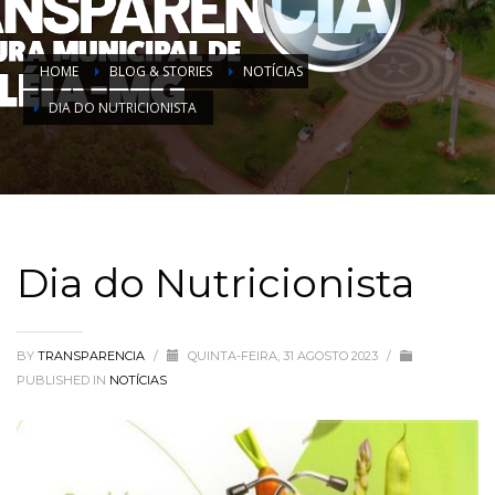
HOME
BLOG & STORIES
NOTÍCIAS
DIA DO NUTRICIONISTA
Dia do Nutricionista
BY
TRANSPARENCIA
/
QUINTA-FEIRA, 31 AGOSTO 2023
/
PUBLISHED IN
NOTÍCIAS