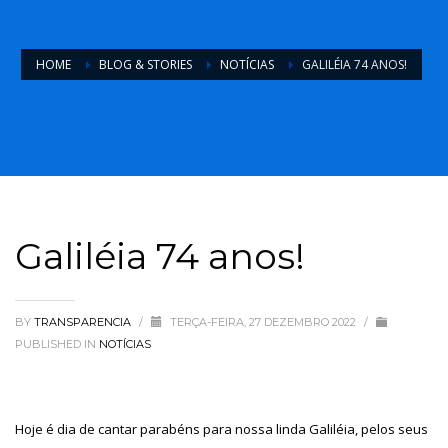
HOME
BLOG & STORIES
NOTÍCIAS
GALILÉIA 74 ANOS!
Galiléia 74 anos!
BY
TRANSPARENCIA
/
TERÇA-FEIRA, 27 DEZEMBRO 2022
/
PUBLISHED IN
NOTÍCIAS
Hoje é dia de cantar parabéns para nossa linda Galiléia, pelos seus