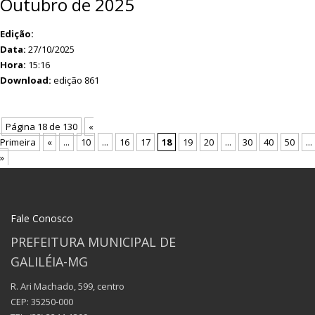
Outubro de 2025
Edição:
Data:
27/10/2025
Hora:
15:16
Download:
edição 861
Página 18 de 130
«
Primeira
«
...
10
...
16
17
18
19
20
...
30
40
50
...
»
Fale Conosco
PREFEITURA MUNICIPAL DE
GALILÉIA-MG
R. Ari Machado, 599, centro
CEP: 35250-000