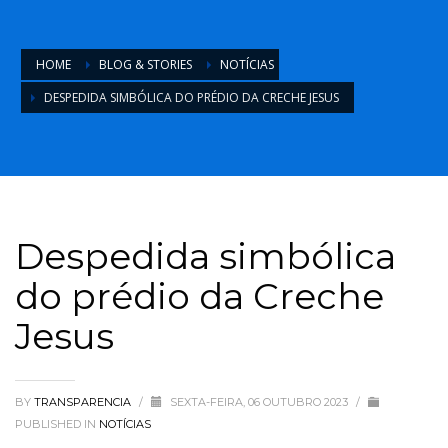
HOME
BLOG & STORIES
NOTÍCIAS
DESPEDIDA SIMBÓLICA DO PRÉDIO DA CRECHE JESUS
Despedida simbólica
do prédio da Creche
Jesus
BY
TRANSPARENCIA
/
SEXTA-FEIRA, 06 OUTUBRO 2023
/
PUBLISHED IN
NOTÍCIAS