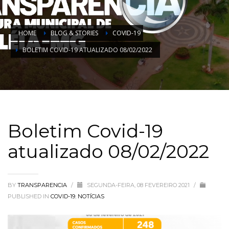
HOME
BLOG & STORIES
COVID-19
BOLETIM COVID-19 ATUALIZADO 08/02/2022
Boletim Covid-19
atualizado 08/02/2022
BY
TRANSPARENCIA
/
SEGUNDA-FEIRA, 08 FEVEREIRO 2021
/
PUBLISHED IN
COVID-19
,
NOTÍCIAS