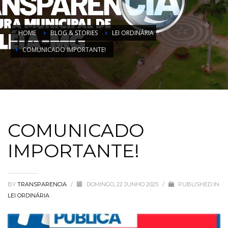
HOME
BLOG & STORIES
LEI ORDINÁRIA
COMUNICADO IMPORTANTE!
COMUNICADO
IMPORTANTE!
BY
TRANSPARENCIA
/
DOMINGO, 22 JUNHO 2025
/
PUBLISHED IN
LEI ORDINÁRIA