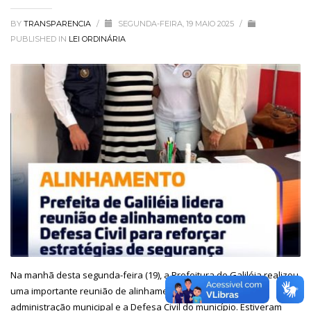
BY
TRANSPARENCIA
/
SEGUNDA-FEIRA, 19 MAIO 2025
/
PUBLISHED IN
LEI ORDINÁRIA
Na manhã desta segunda-feira (19), a Prefeitura de Galiléia realizou
uma importante reunião de alinhamento entre as equipes da
administração municipal e a Defesa Civil do município. Estiveram