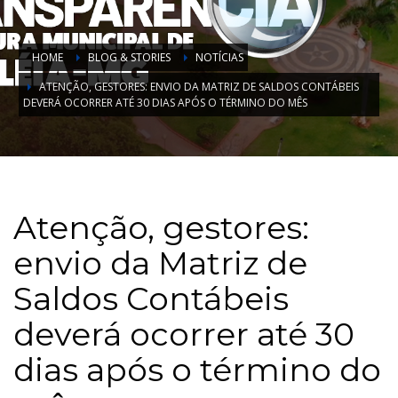
HOME
BLOG & STORIES
NOTÍCIAS
ATENÇÃO, GESTORES: ENVIO DA MATRIZ DE SALDOS CONTÁBEIS
DEVERÁ OCORRER ATÉ 30 DIAS APÓS O TÉRMINO DO MÊS
Atenção, gestores:
envio da Matriz de
Saldos Contábeis
deverá ocorrer até 30
dias após o término do