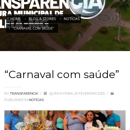
HOME
BLOG & STORIES
NOTÍCIAS
“CARNAVAL COM SAÚDE”
“Carnaval com saúde”
BY
TRANSPARENCIA
/
QUINTA-FEIRA, 20 FEVEREIRO 2025
/
PUBLISHED IN
NOTÍCIAS