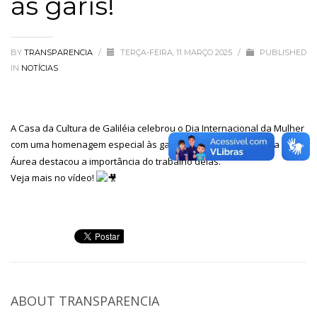
às garís!
BY
TRANSPARENCIA
/
TERÇA-FEIRA, 11 MARÇO 2025
/
PUBLISHED
IN
NOTÍCIAS
A Casa da Cultura de Galiléia celebrou o Dia Internacional da Mulher
com uma homenagem especial às garís!
A prefeita Maria
Áurea destacou a importância do trabalho delas.
Veja mais no vídeo!
ABOUT
TRANSPARENCIA