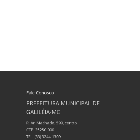
Fale Conosco
PREFEITURA MUNICIPAL DE
GALILÉIA-MG
R. Ari Machado, 599, centro
CEP: 35250-000
TEL.
(33) 3244-1309