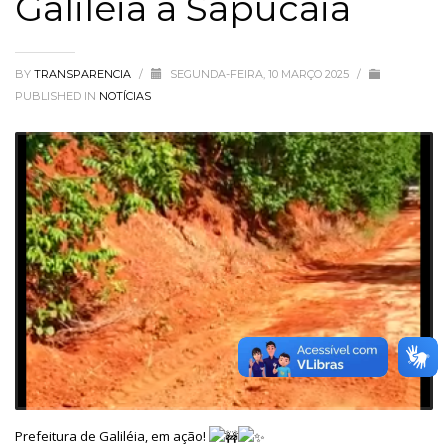
Galiléia a Sapucaia
BY
TRANSPARENCIA
/
SEGUNDA-FEIRA, 10 MARÇO 2025
/
PUBLISHED IN
NOTÍCIAS
Prefeitura de Galiléia, em ação!