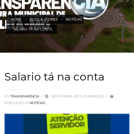
HOME
BLOG & STORIES
NOTÍCIAS
SALARIO TÁ NA CONTA
Salario tá na conta
BY
TRANSPARENCIA
/
SEXTA-FEIRA, 28 OUTUBRO 2022
/
PUBLISHED IN
NOTÍCIAS