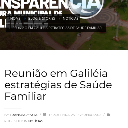
HOME
BLOG & STORIES
NOTÍCIAS
REUNIÃO EM GALILÉIA ESTRATÉGIAS DE SAÚDE FAMILIAR
Reunião em Galiléia
estratégias de Saúde
Familiar
BY
TRANSPARENCIA
/
TERÇA-FEIRA, 25 FEVEREIRO 2025
/
PUBLISHED IN
NOTÍCIAS