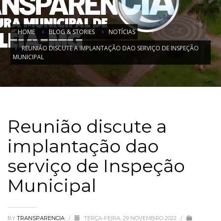
HOME
BLOG & STORIES
NOTÍCIAS
REUNIÃO DISCUTE A IMPLANTAÇÃO DAO SERVIÇO DE INSPEÇÃO
MUNICIPAL
Reunião discute a
implantação dao
serviço de Inspeção
Municipal
BY
TRANSPARENCIA
/
TERÇA-FEIRA, 29 NOVEMBRO 2022
/