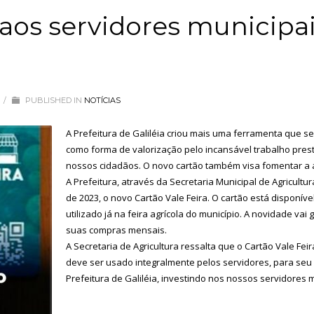
 aos servidores municipai
/
PUBLISHED IN
NOTÍCIAS
A Prefeitura de Galiléia criou mais uma ferramenta que s
como forma de valorização pelo incansável trabalho prest
nossos cidadãos. O novo cartão também visa fomentar a ag
A Prefeitura, através da Secretaria Municipal de Agricultu
de 2023, o novo Cartão Vale Feira. O cartão está disponív
utilizado já na feira agrícola do município. A novidade va
suas compras mensais.
A Secretaria de Agricultura ressalta que o Cartão Vale Feir
deve ser usado integralmente pelos servidores, para seu 
Prefeitura de Galiléia, investindo nos nossos servidores m