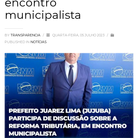
encontro
municipalista
BY
TRANSPARENCIA
/
QUARTA-FEIRA, 05 JULHO 2023
/
PUBLISHED IN
NOTÍCIAS