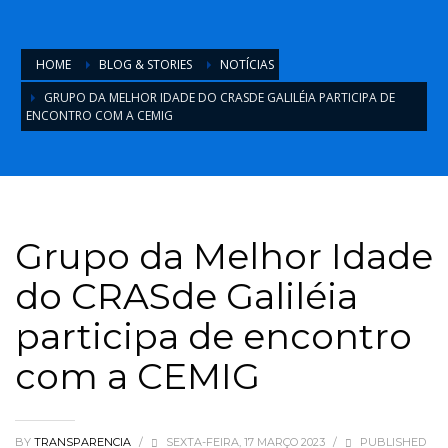
HOME
BLOG & STORIES
NOTÍCIAS
GRUPO DA MELHOR IDADE DO CRASDE GALILÉIA PARTICIPA DE
ENCONTRO COM A CEMIG
Grupo da Melhor Idade
do CRASde Galiléia
participa de encontro
com a CEMIG
BY
TRANSPARENCIA
/
SEXTA-FEIRA, 17 MARÇO 2023
/
PUBLISHED