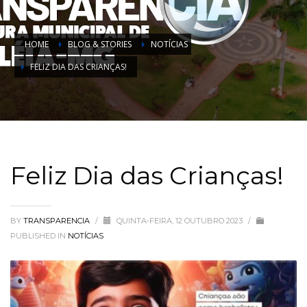
HOME
BLOG & STORIES
NOTÍCIAS
FELIZ DIA DAS CRIANÇAS!
Feliz Dia das Crianças!
BY
TRANSPARENCIA
/
QUINTA-FEIRA, 12 OUTUBRO 2023
/
PUBLISHED IN
NOTÍCIAS