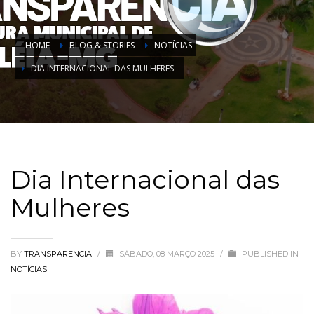
HOME
BLOG & STORIES
NOTÍCIAS
DIA INTERNACIONAL DAS MULHERES
Dia Internacional das
Mulheres
BY
TRANSPARENCIA
/
SÁBADO, 08 MARÇO 2025
/
PUBLISHED IN
NOTÍCIAS