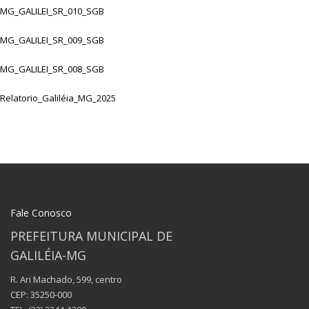
MG_GALILEI_SR_010_SGB
MG_GALILEI_SR_009_SGB
MG_GALILEI_SR_008_SGB
Relatorio_Galiléia_MG_2025
Fale Conosco
PREFEITURA MUNICIPAL DE
GALILÉIA-MG
R. Ari Machado, 599, centro
CEP: 35250-000