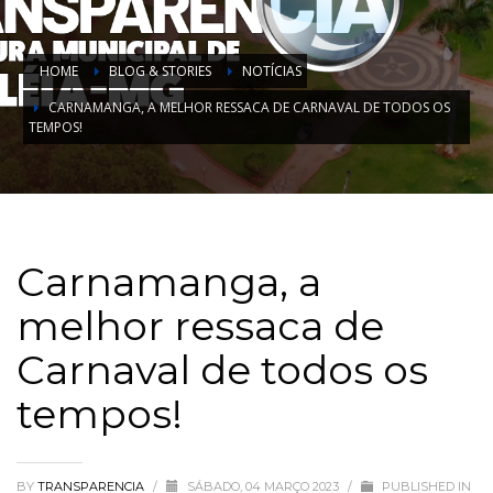
HOME
BLOG & STORIES
NOTÍCIAS
CARNAMANGA, A MELHOR RESSACA DE CARNAVAL DE TODOS OS
TEMPOS!
Carnamanga, a
melhor ressaca de
Carnaval de todos os
tempos!
BY
TRANSPARENCIA
/
SÁBADO, 04 MARÇO 2023
/
PUBLISHED IN