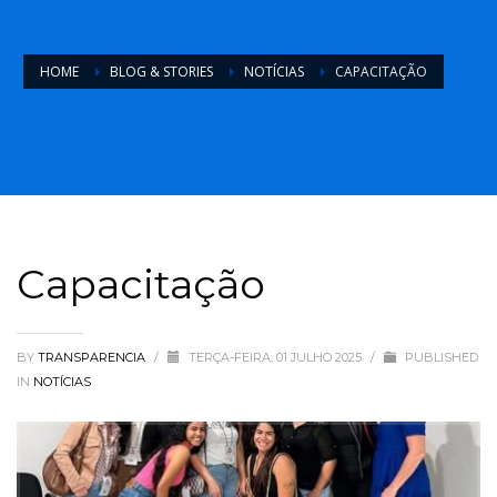
HOME
BLOG & STORIES
NOTÍCIAS
CAPACITAÇÃO
Capacitação
BY
TRANSPARENCIA
/
TERÇA-FEIRA, 01 JULHO 2025
/
PUBLISHED
IN
NOTÍCIAS