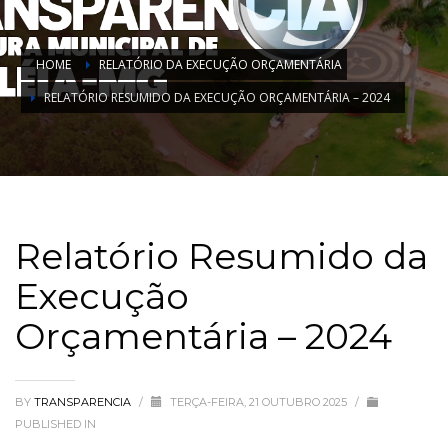
HOME
RELATÓRIO DA EXECUÇÃO ORÇAMENTÁRIA
RELATÓRIO RESUMIDO DA EXECUÇÃO ORÇAMENTÁRIA – 2024
Relatório Resumido da
Execução
Orçamentária – 2024
BY
TRANSPARENCIA
/
TERÇA-FEIRA, 21 OUTUBRO 2025
/
PUBLISHED IN