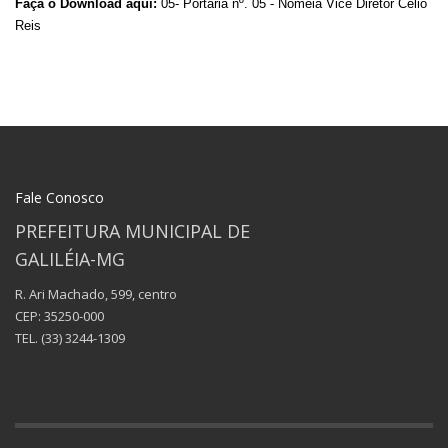
Faça o Download aqui:
05- Portaria nº. 05 - Nomeia Vice Diretor Celio
Reis
Fale Conosco
PREFEITURA MUNICIPAL DE
GALILÉIA-MG
R. Ari Machado, 599, centro
CEP: 35250-000
TEL.
(33) 3244-1309