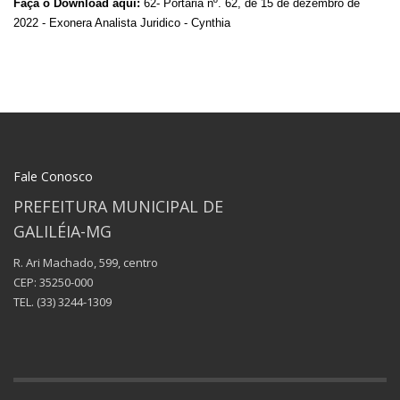
Faça o Download aqui:
62- Portaria nº. 62, de 15 de dezembro de
2022 - Exonera Analista Juridico - Cynthia
Fale Conosco
PREFEITURA MUNICIPAL DE
GALILÉIA-MG
R. Ari Machado, 599, centro
CEP: 35250-000
TEL.
(33) 3244-1309