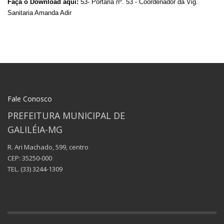
Faça o Download aqui:
53- Portaria nº. 53 - Coordenador da Vig.
Sanitaria Amanda Adir
Fale Conosco
PREFEITURA MUNICIPAL DE
GALILÉIA-MG
R. Ari Machado, 599, centro
CEP: 35250-000
TEL.
(33) 3244-1309