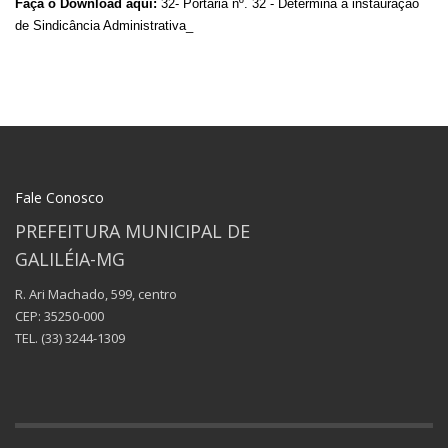
Faça o Download aqui:
32- Portaria nº. 32 - Determina a instauração
de Sindicância Administrativa_
Fale Conosco
PREFEITURA MUNICIPAL DE
GALILÉIA-MG
R. Ari Machado, 599, centro
CEP: 35250-000
TEL.
(33) 3244-1309