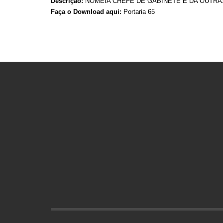
Descrição:
NOMEIA CHEFE DE GABINETE E DA OUTRA
Faça o Download aqui:
Portaria 65