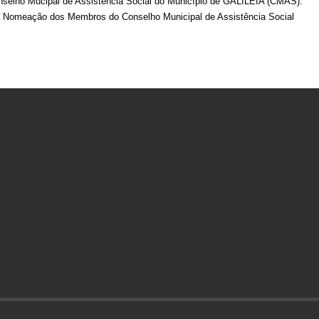
elho Mucipal de Assistência Social do Município de GALILEIA (CMAS).
e a Nomeação dos Membros do Conselho Municipal de Assistência Social