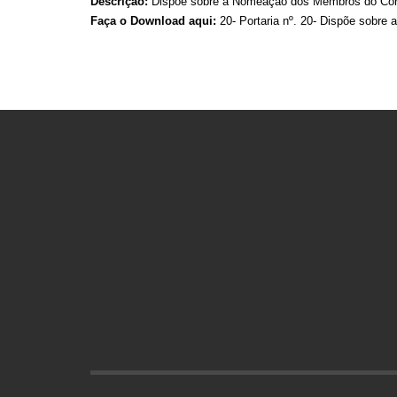
Descrição:
Dispõe sobre a Nomeação dos Membros do Cons
Faça o Download aqui:
20- Portaria nº. 20- Dispõe sobr