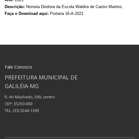
Descrição:
Nomeia Diretora da Escola Waldira de Castro Martins.
Faça o Download aqui:
Portaria 16-A-2021
Fale Conosco
PREFEITURA MUNICIPAL DE
GALILÉIA-MG
R. Ari Machado, 599, centro
CEP: 35250-000
TEL.
(33) 3244-1309