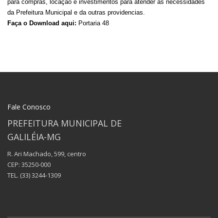
para compras, locação e investimentos para atender as necessidades
da Prefeitura Municipal e da outras providencias.
Faça o Download aqui:
Portaria 48
Fale Conosco
PREFEITURA MUNICIPAL DE
GALILÉIA-MG
R. Ari Machado, 599, centro
CEP: 35250-000
TEL.
(33) 3244-1309