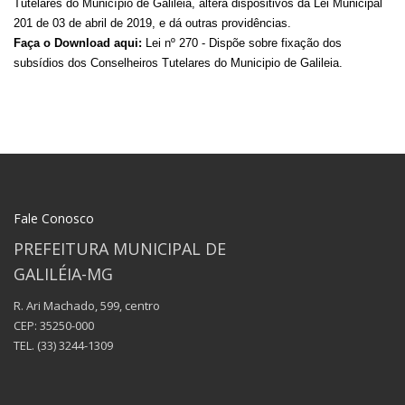
Tutelares do Município de Galiléia, altera dispositivos da Lei Municipal
201 de 03 de abril de 2019, e dá outras providências.
Faça o Download aqui:
Lei nº 270 - Dispõe sobre fixação dos
subsídios dos Conselheiros Tutelares do Municipio de Galileia.
Fale Conosco
PREFEITURA MUNICIPAL DE
GALILÉIA-MG
R. Ari Machado, 599, centro
CEP: 35250-000
TEL.
(33) 3244-1309