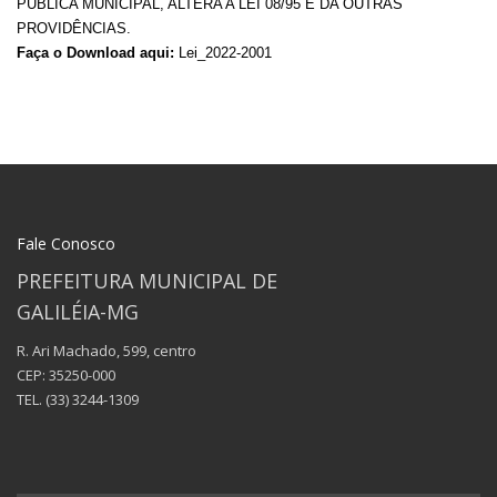
PÚBLICA MUNICIPAL, ALTERA A LEI 08/95 E DA OUTRAS
PROVIDÊNCIAS.
Faça o Download aqui:
Lei_2022-2001
Fale Conosco
PREFEITURA MUNICIPAL DE
GALILÉIA-MG
R. Ari Machado, 599, centro
CEP: 35250-000
TEL.
(33) 3244-1309