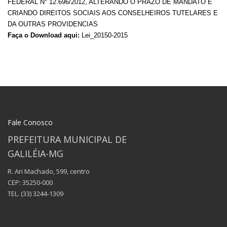
FEDERAL N° 12.696/2012, ALTERANDO O PRAZO DE MANDATO E
CRIANDO DIREITOS SOCIAIS AOS CONSELHEIROS TUTELARES E
DA OUTRAS PROVIDENCIAS
Faça o Download aqui:
Lei_20150-2015
Fale Conosco
PREFEITURA MUNICIPAL DE
GALILÉIA-MG
R. Ari Machado, 599, centro
CEP: 35250-000
TEL.
(33) 3244-1309